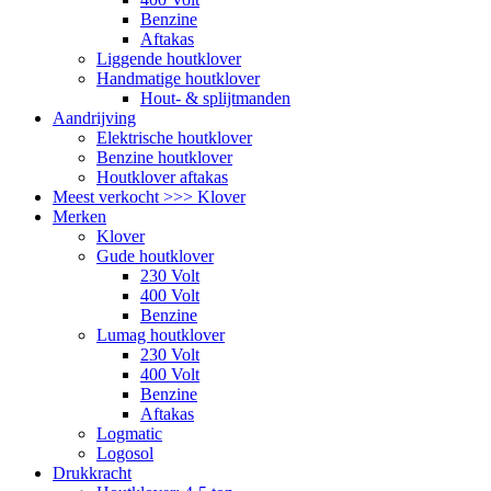
Benzine
Aftakas
Liggende houtklover
Handmatige houtklover
Hout- & splijtmanden
Aandrijving
Elektrische houtklover
Benzine houtklover
Houtklover aftakas
Meest verkocht >>> Klover
Merken
Klover
Gude houtklover
230 Volt
400 Volt
Benzine
Lumag houtklover
230 Volt
400 Volt
Benzine
Aftakas
Logmatic
Logosol
Drukkracht