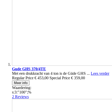
Gude GHS 370/4TE
Met een drukkracht van 4 ton is de Güde GHS ...
Lees verder
Regular Price
€ 453,00
Special Price
€ 359,00
Meer info
Waardering:
s:3:"100";%
2
Reviews