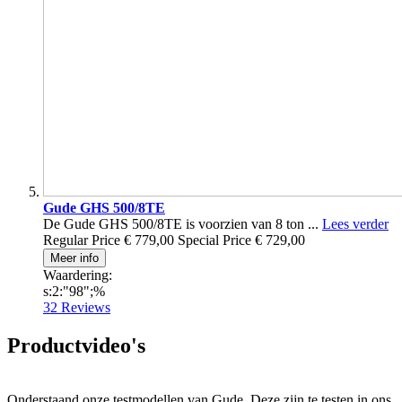
Gude GHS 500/8TE
De Gude GHS 500/8TE is voorzien van 8 ton ...
Lees verder
Regular Price
€ 779,00
Special Price
€ 729,00
Meer info
Waardering:
s:2:"98";%
32
Reviews
Productvideo's
Onderstaand onze testmodellen van Gude. Deze zijn te testen in ons