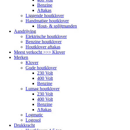
Benzine
Aftakas
Liggende houtklover
Handmatige houtklover
Hout- & splijtmanden
Aandrijving
Elektrische houtklover
Benzine houtklover
Houtklover aftakas
Meest verkocht >>> Klover
Merken
Klover
Gude houtklover
230 Volt
400 Volt
Benzine
Lumag houtklover
230 Volt
400 Volt
Benzine
Aftakas
Logmatic
Logosol
Drukkracht