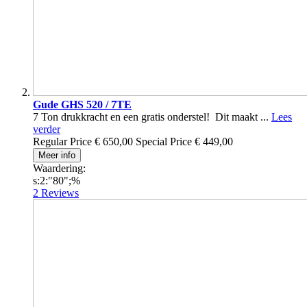
Gude GHS 520 / 7TE
7 Ton drukkracht en een gratis onderstel! Dit maakt ...
Lees
verder
Regular Price
€ 650,00
Special Price
€ 449,00
Meer info
Waardering:
s:2:"80";%
2
Reviews