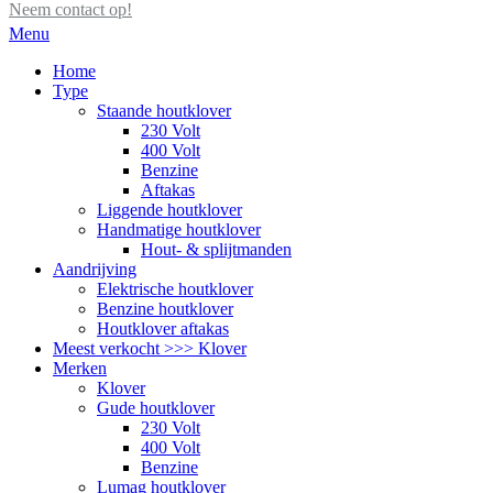
Neem contact op!
Menu
Home
Type
Staande houtklover
230 Volt
400 Volt
Benzine
Aftakas
Liggende houtklover
Handmatige houtklover
Hout- & splijtmanden
Aandrijving
Elektrische houtklover
Benzine houtklover
Houtklover aftakas
Meest verkocht >>> Klover
Merken
Klover
Gude houtklover
230 Volt
400 Volt
Benzine
Lumag houtklover