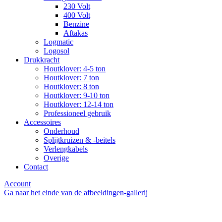
230 Volt
400 Volt
Benzine
Aftakas
Logmatic
Logosol
Drukkracht
Houtklover: 4-5 ton
Houtklover: 7 ton
Houtklover: 8 ton
Houtklover: 9-10 ton
Houtklover: 12-14 ton
Professioneel gebruik
Accessoires
Onderhoud
Splijtkruizen & -beitels
Verlengkabels
Overige
Contact
Account
Ga naar het einde van de afbeeldingen-gallerij