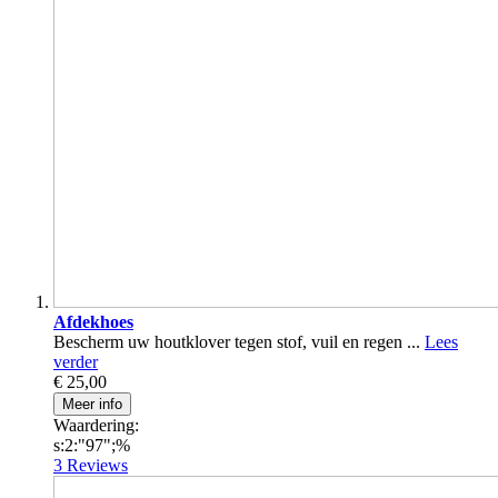
Afdekhoes
Bescherm uw houtklover tegen stof, vuil en regen ...
Lees
verder
€ 25,00
Meer info
Waardering:
s:2:"97";%
3
Reviews