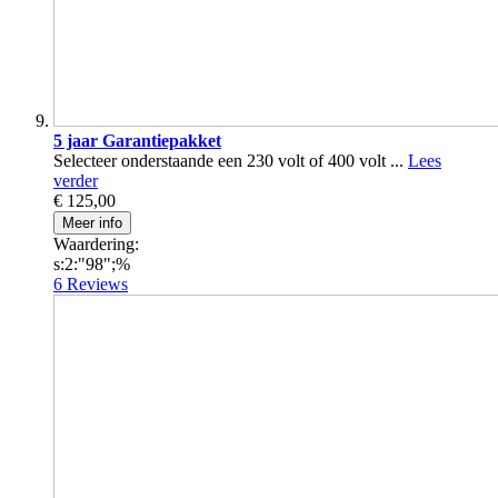
5 jaar Garantiepakket
Selecteer onderstaande een 230 volt of 400 volt ...
Lees
verder
€ 125,00
Meer info
Waardering:
s:2:"98";%
6
Reviews