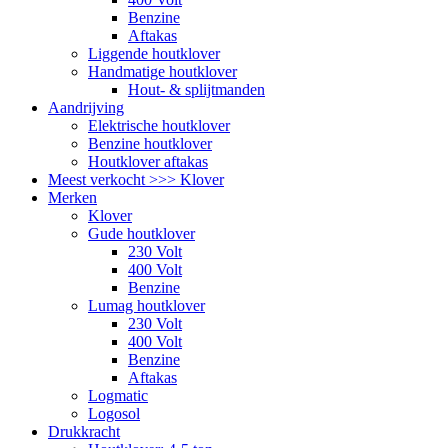
Benzine
Aftakas
Liggende houtklover
Handmatige houtklover
Hout- & splijtmanden
Aandrijving
Elektrische houtklover
Benzine houtklover
Houtklover aftakas
Meest verkocht >>> Klover
Merken
Klover
Gude houtklover
230 Volt
400 Volt
Benzine
Lumag houtklover
230 Volt
400 Volt
Benzine
Aftakas
Logmatic
Logosol
Drukkracht