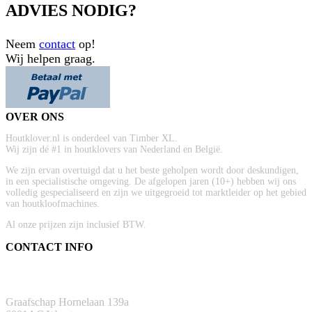
ADVIES NODIG?
Neem
contact
op!
Wij helpen graag.
OVER ONS
Houtklover.nl is onderdeel van Timber XL.
Wij zijn dé #1 in houtklovers van Nederland en België.
We zijn ervan overtuigd dat u het beste geholpen wordt door deskundigen,
in een specialistische omgeving. De afgelopen jaren (10+) hebben wij ons
volledig gespecialiseerd en zijn we uitgegroeid tot marktleider op het gebied
van houtkloofmachines.
Al onze prijzen zijn inclusief BTW.
CONTACT INFO
ADRES
Graafschap Hornelaan 139a