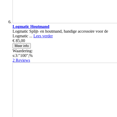
Logmatic Houtmand
Logmatic Splijt- en houtmand, handige accessoire voor de
Logmatic ...
Lees verder
€ 85,00
Meer info
Waardering:
s:3:"100";%
2
Reviews