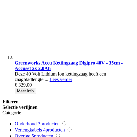
Greenworks Accu Kettingzaag Digipro 40V - 35cm -
Accuset 2x 2.0Ah
Deze 40 Volt Lithium Ion kettingzaag heeft een
zaagbladlengte ...
Lees verder
€ 329,00
Meer info
Filteren
Selectie verfijnen
Categorie
Onderhoud
3
producten
Verlengkabels
4
producten
Overige
5
producten