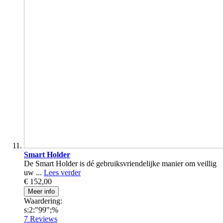
Smart Holder
De Smart Holder is dé gebruiksvriendelijke manier om veillig
uw ...
Lees verder
€ 152,00
Meer info
Waardering:
s:2:"99";%
7
Reviews