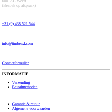
6001AC Weert
(Bezoek op afspraak)
TELEFOON
+31 (0) 438 521 544
EMAIL
info@timberxl.com
CONTACTFORMULIER
Contactformulier
INFORMATIE
Verzending
Betaalmethoden
Garantie & retour
Algemene voorwaarden