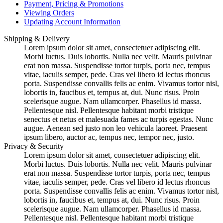
Payment, Pricing & Promotions
Viewing Orders
Updating Account Information
Shipping & Delivery
Lorem ipsum dolor sit amet, consectetuer adipiscing elit.
Morbi luctus. Duis lobortis. Nulla nec velit. Mauris pulvinar
erat non massa. Suspendisse tortor turpis, porta nec, tempus
vitae, iaculis semper, pede. Cras vel libero id lectus rhoncus
porta. Suspendisse convallis felis ac enim. Vivamus tortor nisl,
lobortis in, faucibus et, tempus at, dui. Nunc risus. Proin
scelerisque augue. Nam ullamcorper. Phasellus id massa.
Pellentesque nisl. Pellentesque habitant morbi tristique
senectus et netus et malesuada fames ac turpis egestas. Nunc
augue. Aenean sed justo non leo vehicula laoreet. Praesent
ipsum libero, auctor ac, tempus nec, tempor nec, justo.
Privacy & Security
Lorem ipsum dolor sit amet, consectetuer adipiscing elit.
Morbi luctus. Duis lobortis. Nulla nec velit. Mauris pulvinar
erat non massa. Suspendisse tortor turpis, porta nec, tempus
vitae, iaculis semper, pede. Cras vel libero id lectus rhoncus
porta. Suspendisse convallis felis ac enim. Vivamus tortor nisl,
lobortis in, faucibus et, tempus at, dui. Nunc risus. Proin
scelerisque augue. Nam ullamcorper. Phasellus id massa.
Pellentesque nisl. Pellentesque habitant morbi tristique