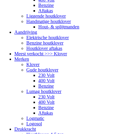
Benzine
Aftakas
Liggende houtklover
Handmatige houtklover
Hout- & splijtmanden
Aandrijving
Elektrische houtklover
Benzine houtklover
Houtklover aftakas
Meest verkocht >>> Klover
Merken
Klover
Gude houtklover
230 Volt
400 Volt
Benzine
Lumag houtklover
230 Volt
400 Volt
Benzine
Aftakas
Logmatic
Logosol
Drukkracht