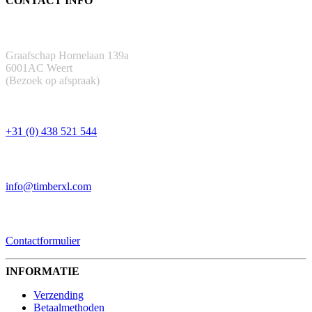
CONTACT INFO
ADRES
Graafschap Hornelaan 139a
6001AC Weert
(Bezoek op afspraak)
TELEFOON
+31 (0) 438 521 544
EMAIL
info@timberxl.com
CONTACTFORMULIER
Contactformulier
INFORMATIE
Verzending
Betaalmethoden