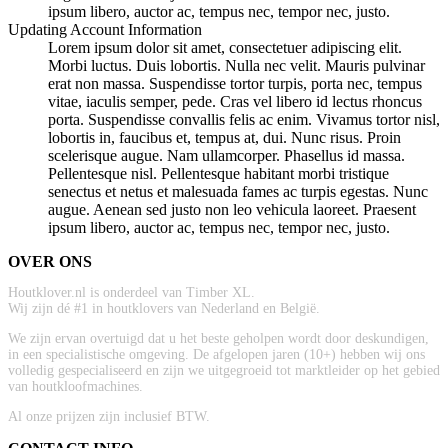
ipsum libero, auctor ac, tempus nec, tempor nec, justo.
Updating Account Information
Lorem ipsum dolor sit amet, consectetuer adipiscing elit.
Morbi luctus. Duis lobortis. Nulla nec velit. Mauris pulvinar
erat non massa. Suspendisse tortor turpis, porta nec, tempus
vitae, iaculis semper, pede. Cras vel libero id lectus rhoncus
porta. Suspendisse convallis felis ac enim. Vivamus tortor nisl,
lobortis in, faucibus et, tempus at, dui. Nunc risus. Proin
scelerisque augue. Nam ullamcorper. Phasellus id massa.
Pellentesque nisl. Pellentesque habitant morbi tristique
senectus et netus et malesuada fames ac turpis egestas. Nunc
augue. Aenean sed justo non leo vehicula laoreet. Praesent
ipsum libero, auctor ac, tempus nec, tempor nec, justo.
OVER ONS
Houtklover.nl is onderdeel van Timber XL.
Wij zijn dé #1 in houtklovers van Nederland en België.
We zijn ervan overtuigd dat u het beste geholpen wordt door deskundigen,
in een specialistische omgeving. De afgelopen jaren (10+) hebben wij ons
volledig gespecialiseerd en zijn we uitgegroeid tot marktleider op het gebied
van houtkloofmachines.
Al onze prijzen zijn inclusief BTW.