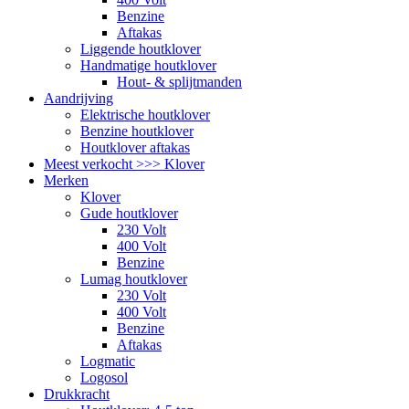
Benzine
Aftakas
Liggende houtklover
Handmatige houtklover
Hout- & splijtmanden
Aandrijving
Elektrische houtklover
Benzine houtklover
Houtklover aftakas
Meest verkocht >>> Klover
Merken
Klover
Gude houtklover
230 Volt
400 Volt
Benzine
Lumag houtklover
230 Volt
400 Volt
Benzine
Aftakas
Logmatic
Logosol
Drukkracht