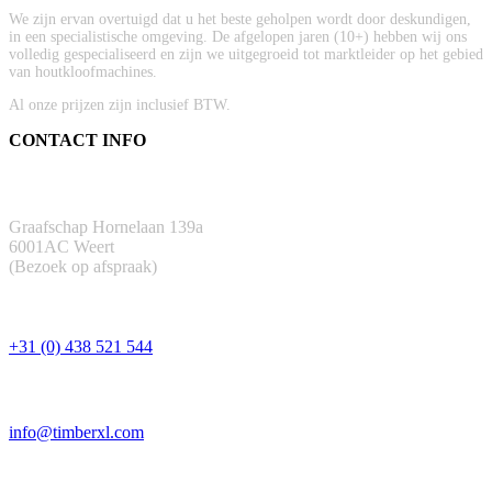
We zijn ervan overtuigd dat u het beste geholpen wordt door deskundigen,
in een specialistische omgeving. De afgelopen jaren (10+) hebben wij ons
volledig gespecialiseerd en zijn we uitgegroeid tot marktleider op het gebied
van houtkloofmachines.
Al onze prijzen zijn inclusief BTW.
CONTACT INFO
ADRES
Graafschap Hornelaan 139a
6001AC Weert
(Bezoek op afspraak)
TELEFOON
+31 (0) 438 521 544
EMAIL
info@timberxl.com
CONTACTFORMULIER